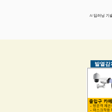
AI 딥러닝 
발열감지