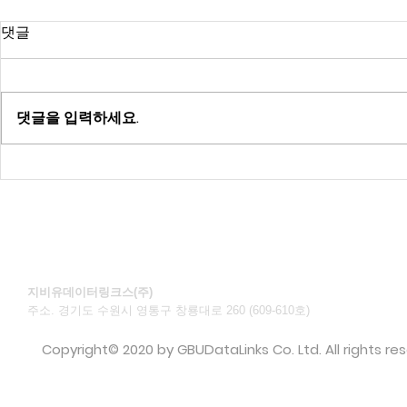
신주발행 공고
신주발행 공
댓글
주식회사 지비유데이터링크스 신
주식회사 지
주발행 공고 2025년 09월 26일
주발행공고 202
이사회 결의로 제3자배정 방식의
회 결의로 제
댓글을 입력하세요.
신주발행을 결의하였기에 아래와
발행을 결의하
같이 신주식을 발행하여 자본금을
신주식을 발행
증가함에 있어 상법 제418조 4항
함에 있어 상법
에 따라 공고합니다. 1. 신주의 인수
방법 : 정관...
지비유데이터링크스(주)
주소. 경기도 수원시 영통구 창룡대로 260 (609-610호)​
©
Copyright© 2020 by GBUDataLinks Co. Ltd. All rights re