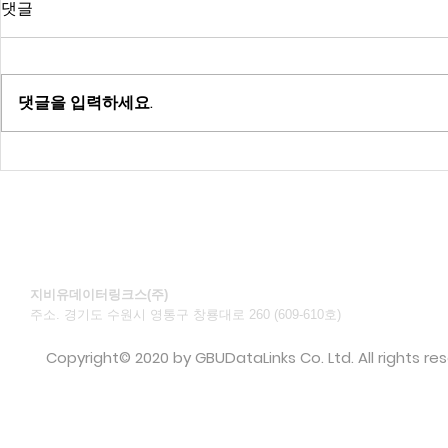
신주발행 공고
신주발행 공
댓글
주식회사 지비유데이터링크스 신
주식회사 지
주발행 공고 2025년 09월 26일
주발행공고 202
이사회 결의로 제3자배정 방식의
회 결의로 제
댓글을 입력하세요.
신주발행을 결의하였기에 아래와
발행을 결의하
같이 신주식을 발행하여 자본금을
신주식을 발행
증가함에 있어 상법 제418조 4항
함에 있어 상법
에 따라 공고합니다. 1. 신주의 인수
방법 : 정관...
지비유데이터링크스(주)
주소. 경기도 수원시 영통구 창룡대로 260 (609-610호)​
©
Copyright© 2020 by GBUDataLinks Co. Ltd. All rights re